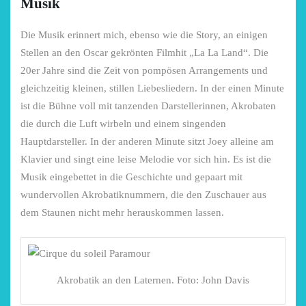
Musik
Niederrhein
Garnier
Die Musik erinnert mich, ebenso wie die Story, an einigen
2. Mai 2026
5. April 2026
Stellen an den Oscar gekrönten Filmhit „La La Land“. Die
20er Jahre sind die Zeit von pompösen Arrangements und
gleichzeitig kleinen, stillen Liebesliedern. In der einen Minute
ist die Bühne voll mit tanzenden Darstellerinnen, Akrobaten
die durch die Luft wirbeln und einem singenden
Hauptdarsteller. In der anderen Minute sitzt Joey alleine am
Klavier und singt eine leise Melodie vor sich hin. Es ist die
Musik eingebettet in die Geschichte und gepaart mit
wundervollen Akrobatiknummern, die den Zuschauer aus
dem Staunen nicht mehr herauskommen lassen.
Akrobatik an den Laternen. Foto: John Davis