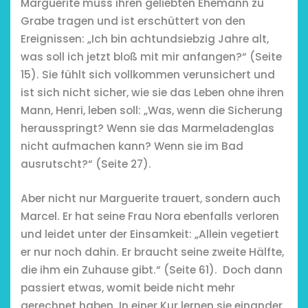
Marguerite muss ihren geliebten Ehemann zu
Grabe tragen und ist erschüttert von den
Ereignissen: „Ich bin achtundsiebzig Jahre alt,
was soll ich jetzt bloß mit mir anfangen?“ (Seite
chönsten Hofcafés am
15). Sie fühlt sich vollkommen verunsichert und
Niederrhein
ist sich nicht sicher, wie sie das Leben ohne ihren
2. Mai 2026
Mann, Henri, leben soll: „Was, wenn die Sicherung
herausspringt? Wenn sie das Marmeladenglas
nicht aufmachen kann? Wenn sie im Bad
ausrutscht?“ (Seite 27).
Aber nicht nur Marguerite trauert, sondern auch
Marcel. Er hat seine Frau Nora ebenfalls verloren
und leidet unter der Einsamkeit: „Allein vegetiert
er nur noch dahin. Er braucht seine zweite Hälfte,
die ihm ein Zuhause gibt.“ (Seite 61). Doch dann
passiert etwas, womit beide nicht mehr
gerechnet haben. In einer Kur lernen sie einander