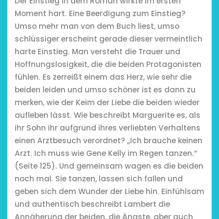
Der Einstieg in dem Roman wirkte im ersten
Moment hart. Eine Beerdigung zum Einstieg?
Umso mehr man von dem Buch liest, umso
schlüssiger erscheint gerade dieser vermeintlich
harte Einstieg. Man versteht die Trauer und
Hoffnungslosigkeit, die die beiden Protagonisten
fühlen. Es zerreißt einem das Herz, wie sehr die
beiden leiden und umso schöner ist es dann zu
merken, wie der Keim der Liebe die beiden wieder
aufleben lässt. Wie beschreibt Marguerite es, als
ihr Sohn ihr aufgrund ihres verliebten Verhaltens
einen Arztbesuch verordnet? „Ich brauche keinen
Arzt. Ich muss wie Gene Kelly im Regen tanzen.“
(Seite 125). Und gemeinsam wagen es die beiden
noch mal. Sie tanzen, lassen sich fallen und
geben sich dem Wunder der Liebe hin. Einfühlsam
und authentisch beschreibt Lambert die
Annäherung der beiden, die Ängste, aber auch