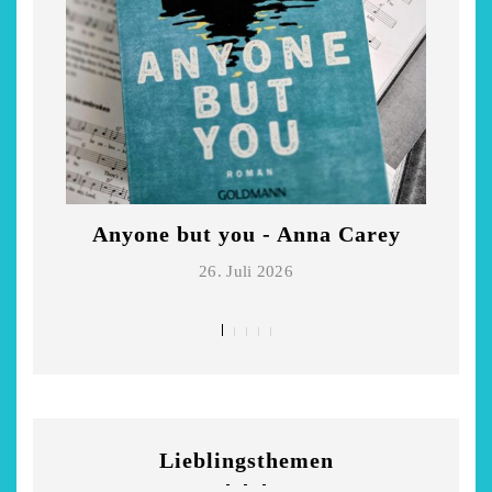
Anyone but you - Anna Carey
Di
26. Juli 2026
Lieblingsthemen
chönsten Hofcafés am
Restsommer - Kea