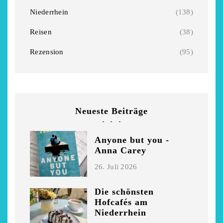
Niederrhein
Garnier
Niederrhein
(138)
2. Mai 2026
5. April 2026
Reisen
(38)
Rezension
(95)
Neueste Beiträge
Anyone but you -
Anna Carey
26. Juli 2026
Die schönsten
Hofcafés am
Niederrhein