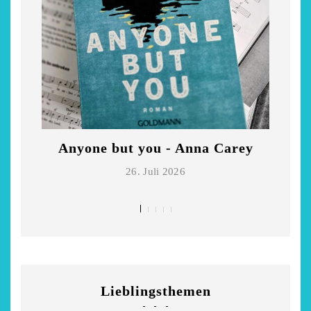
Anyone but you - Anna Carey
Di
26. Juli 2026
Lieblingsthemen
chönsten Hofcafés am
Restsommer - Kea