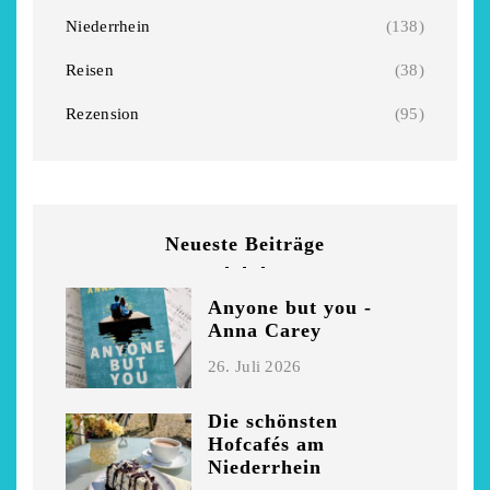
Niederrhein
Garnier
Niederrhein
(138)
2. Mai 2026
5. April 2026
Reisen
(38)
Rezension
(95)
Neueste Beiträge
Anyone but you -
Anna Carey
26. Juli 2026
Die schönsten
Hofcafés am
Niederrhein