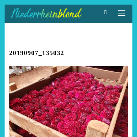
Zum
Inhalt
springen
20190907_135032