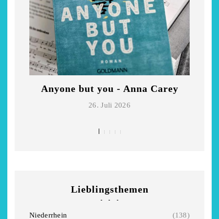
Anyone but you - Anna Carey
Di
26. Juli 2026
Lieblingsthemen
Niederrhein
(138)
chönsten Hofcafés am
Restsommer - Kea