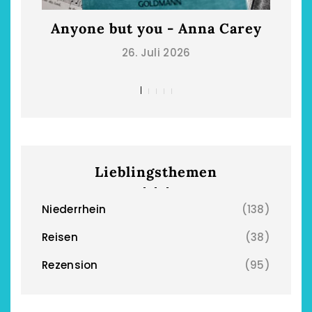
Anyone but you - Anna Carey
Die
26. Juli 2026
chönsten Hofcafés am
Restsommer - Kea
Niederrhein
Garnier
2. Mai 2026
5. April 2026
Lieblingsthemen
Niederrhein
(138)
Reisen
(38)
Rezension
(95)