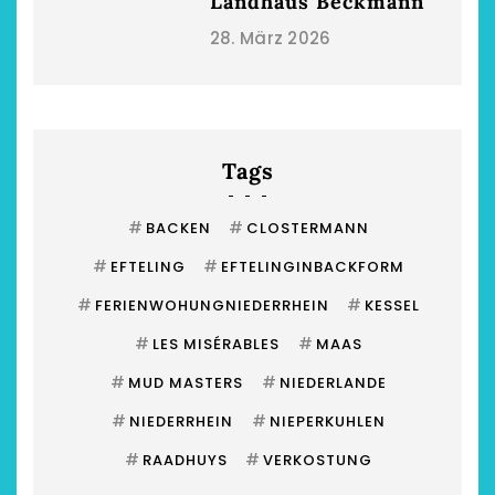
Landhaus Beckmann
28. März 2026
Tags
#
#
BACKEN
CLOSTERMANN
#
#
EFTELING
EFTELINGINBACKFORM
#
#
FERIENWOHUNGNIEDERRHEIN
KESSEL
#
#
LES MISÉRABLES
MAAS
#
#
MUD MASTERS
NIEDERLANDE
#
#
NIEDERRHEIN
NIEPERKUHLEN
#
#
RAADHUYS
VERKOSTUNG