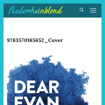
Zum
Inhalt
springen
9783570165652_Cover