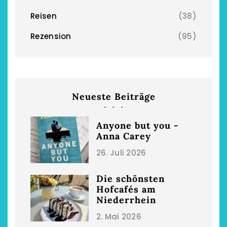
Reisen
(38)
Rezension
(95)
chönsten Hofcafés am
Restsommer - Kea
Niederrhein
Garnier
2. Mai 2026
5. April 2026
Neueste Beiträge
Anyone but you -
Anna Carey
26. Juli 2026
Die schönsten
Hofcafés am
Niederrhein
2. Mai 2026