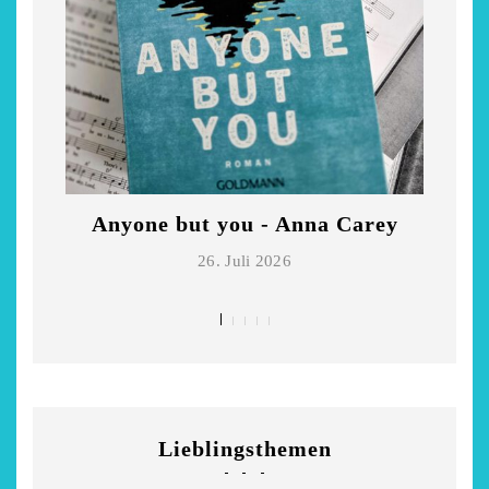
Anyone but you - Anna Carey
Di
26. Juli 2026
Lieblingsthemen
chönsten Hofcafés am
Restsommer - Kea