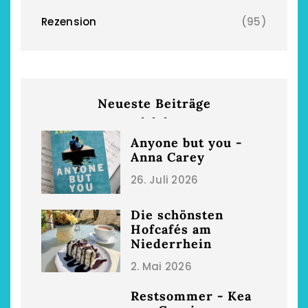
Rezension
(95)
chönsten Hofcafés am
Restsommer - Kea
Niederrhein
Garnier
Neueste Beiträge
2. Mai 2026
5. April 2026
Anyone but you -
Anna Carey
26. Juli 2026
Die schönsten
Hofcafés am
Niederrhein
2. Mai 2026
Restsommer - Kea