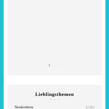
Di
Lieblingsthemen
Niederrhein
(138)
chönsten Hofcafés am
Restsommer - Kea