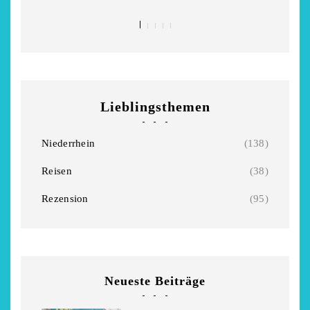
Lieblingsthemen
Niederrhein
(138)
Reisen
(38)
Rezension
(95)
Neueste Beiträge
chönsten Hofcafés am
Restsommer - Kea