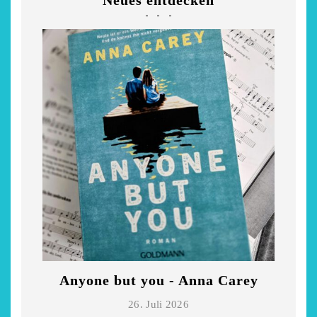
Neues entdecken
Anyone but you - Anna Carey
Di
26. Juli 2026