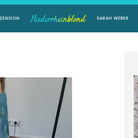
ZENSION
SARAH WEBER
im Landhaus
Niederrhein-Buch:
ckmann
Eisvogelträume
März 2026
11. März 2026