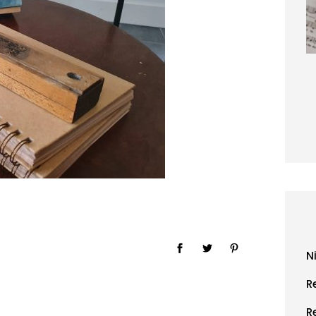
N
R
R