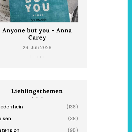
Anyone but you - Anna
Die schönsten Ho
Carey
Niederrhe
26. Juli 2026
2. Mai 202
Lieblingsthemen
iederrhein
(138)
eisen
(38)
ezension
(95)