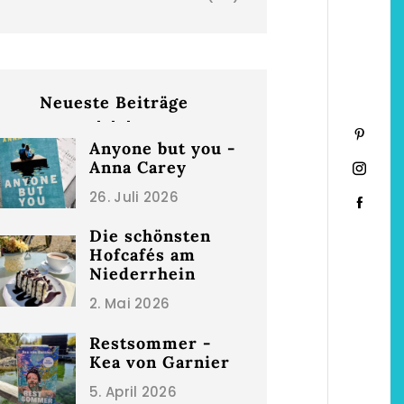
Restsommer - Kea v
Garnier
Neueste Beiträge
5. April 2026
Anyone but you -
Anna Carey
26. Juli 2026
Die schönsten
Hofcafés am
Niederrhein
2. Mai 2026
hönsten Hofcafés am
Restsommer -
Niederrhein
Kea von Garnier
2. Mai 2026
5. April 2026