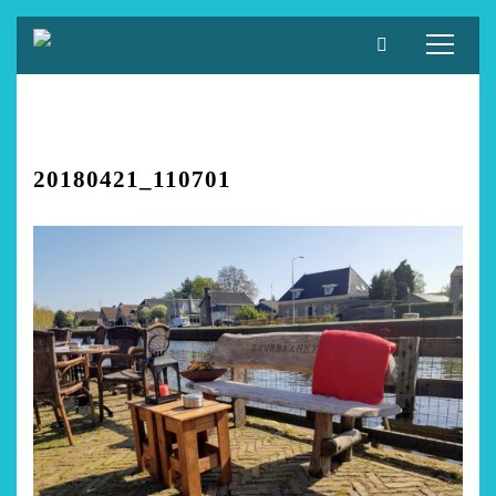
Zum
Inhalt
springen
20180421_110701