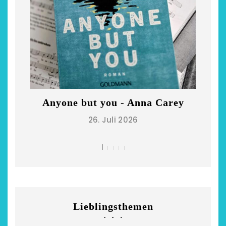
Anyone but you - Anna Carey
Di
26. Juli 2026
Restsommer - Kea
Garnier
5. April 2026
Lieblingsthemen