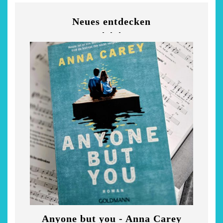
Neues entdecken
Anyone but you - Anna Carey
Di
chönsten Hofcafés am
Restsommer - Kea