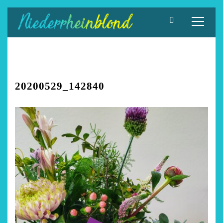
Zum
Inhalt
springen
20200529_142840