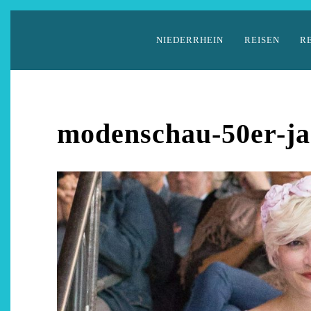
Zum
Inhalt
NIEDERRHEIN
REISEN
R
springen
modenschau-50er-ja
Auszeit 
Be
28. 