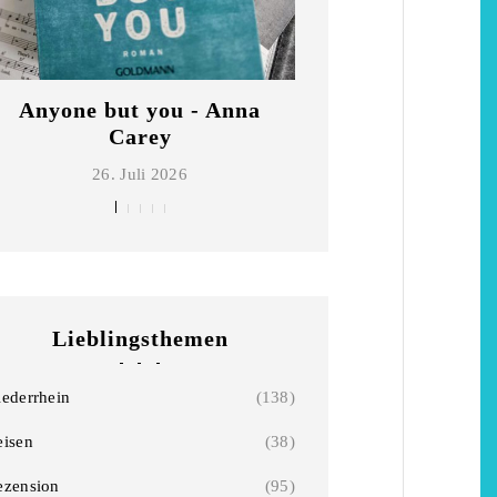
Anyone but you - Anna
Die schönsten Ho
Carey
Niederrhe
26. Juli 2026
2. Mai 2026
Lieblingsthemen
iederrhein
(138)
eisen
(38)
ezension
(95)