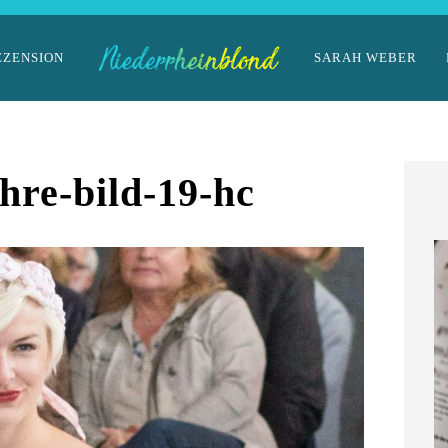
EZENSION
SARAH WEBER
hre-bild-19-hc
im Landhaus
ckmann
März 2026