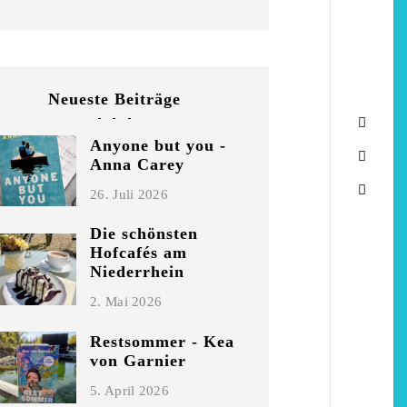
Neueste Beiträge
Anyone but you -
Anna Carey
26. Juli 2026
Die schönsten
Hofcafés am
Niederrhein
2. Mai 2026
Restsommer - Kea
von Garnier
5. April 2026
chönsten Hofcafés am
Restsommer - Kea v