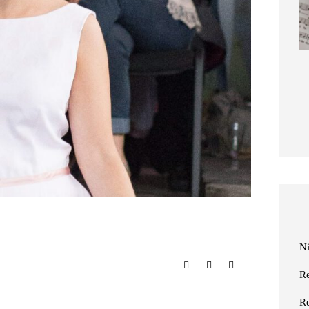
Niederrhein-Buch:
Eisvogelträume
11. März 2026
N
R
R