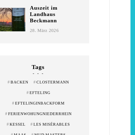
Niederrhein
Garnier
Auszeit im
Landhaus
2. Mai 2026
5. April 2026
Beckmann
28. März 2026
Tags
#
BACKEN
#
CLOSTERMANN
#
EFTELING
#
EFTELINGINBACKFORM
#
FERIENWOHUNGNIEDERRHEIN
#
KESSEL
#
LES MISÉRABLES
#
MAAS
#
MUD MASTERS