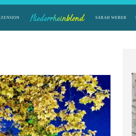
EZENSION
SARAH WEBER
im Landhaus
ckmann
März 2026