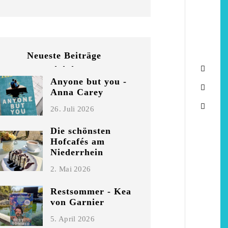
Neueste Beiträge
Anyone but you -
Anna Carey
26. Juli 2026
Die schönsten
Hofcafés am
Niederrhein
2. Mai 2026
Restsommer - Kea
von Garnier
5. April 2026
chönsten Hofcafés am
Restsommer - Kea v