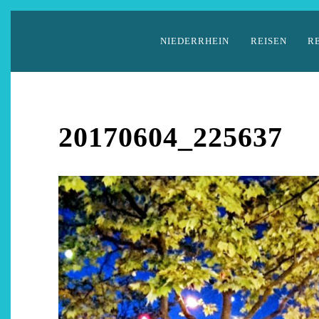
Zum
Inhalt
NIEDERRHEIN
REISEN
R
springen
20170604_225637
Auszeit 
Be
28. 