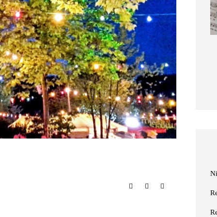
Niederrhein-Buch:
Eisvogelträume
11. März 2026
N
R
R