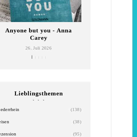
Anyone but you - Anna
Die schönsten Ho
Carey
Niederrhe
26. Juli 2026
2. Mai 2026
Lieblingsthemen
iederrhein
(138)
eisen
(38)
ezension
(95)