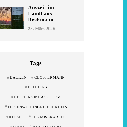
Niederrhein
Garnier
Auszeit im
Landhaus
2. Mai 2026
5. April 2026
Beckmann
28. März 2026
Tags
#
BACKEN
#
CLOSTERMANN
#
EFTELING
#
EFTELINGINBACKFORM
#
FERIENWOHUNGNIEDERRHEIN
#
KESSEL
#
LES MISÉRABLES
#
MAAS
#
MUD MASTERS