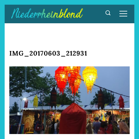
Zum
Inhalt
springen
IMG_20170603_212931