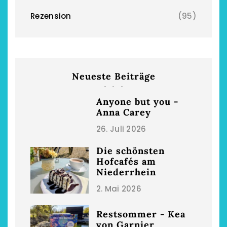
Rezension
(95)
chönsten Hofcafés am
Restsommer - Kea
Niederrhein
Garnier
Neueste Beiträge
2. Mai 2026
5. April 2026
Anyone but you -
Anna Carey
26. Juli 2026
Die schönsten
Hofcafés am
Niederrhein
2. Mai 2026
Restsommer - Kea
von Garnier