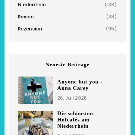
Niederrhein
(138)
Reisen
(38)
Rezension
(95)
chönsten Hofcafés am
Restsommer - Kea
Niederrhein
Garnier
2. Mai 2026
5. April 2026
Neueste Beiträge
Anyone but you -
Anna Carey
26. Juli 2026
Die schönsten
Hofcafés am
Niederrhein