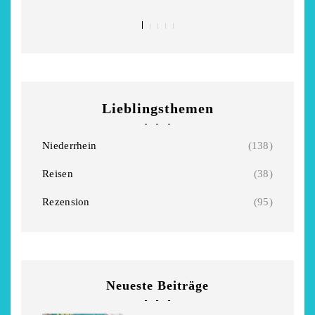
Lieblingsthemen
Niederrhein
(138)
Reisen
(38)
Rezension
(95)
Neueste Beiträge
chönsten Hofcafés am
Restsommer - Kea