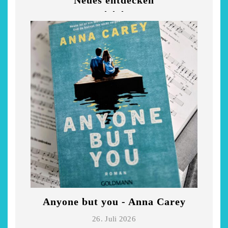
Neues entdecken
Anyone but you - Anna Carey
Di
26. Juli 2026