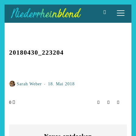
Zum
Inhalt
springen
20180430_223204
Sarah Weber
18. Mai 2018
0