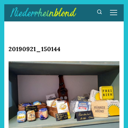
Zum
Inhalt
springen
20190921_150144