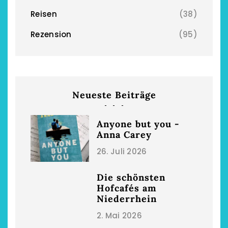
Reisen
(38)
Rezension
(95)
chönsten Hofcafés am
Restsommer - Kea
Niederrhein
Garnier
2. Mai 2026
5. April 2026
Neueste Beiträge
Anyone but you -
Anna Carey
26. Juli 2026
Die schönsten
Hofcafés am
Niederrhein
2. Mai 2026