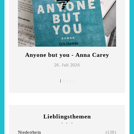
Anyone but you - Anna Carey
Di
26. Juli 2026
Lieblingsthemen
Niederrhein
(138)
chönsten Hofcafés am
Restsommer - Kea