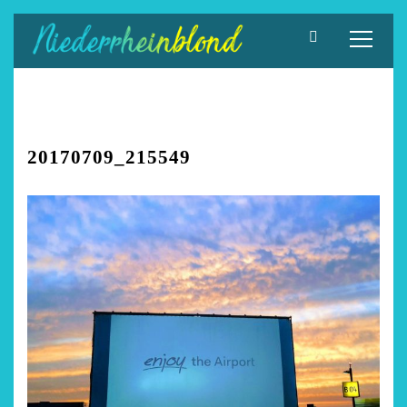
Zum
Inhalt
springen
20170709_215549