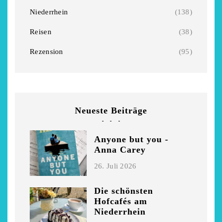
Niederrhein
Garnier
Niederrhein
(138)
2. Mai 2026
5. April 2026
Reisen
(38)
Rezension
(95)
Neueste Beiträge
Anyone but you -
Anna Carey
26. Juli 2026
Die schönsten
Hofcafés am
Niederrhein