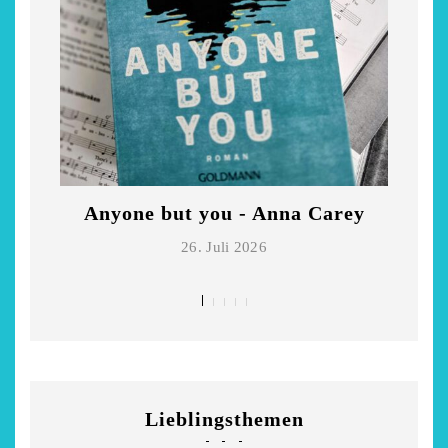
Anyone but you - Anna Carey
Di
26. Juli 2026
Lieblingsthemen
chönsten Hofcafés am
Restsommer - Kea