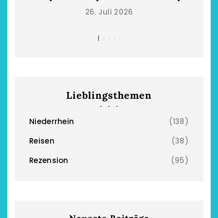
26. Juli 2026
chönsten Hofcafés am
Restsommer - Kea
Niederrhein
Garnier
2. Mai 2026
5. April 2026
Lieblingsthemen
Niederrhein
(138)
Reisen
(38)
Rezension
(95)