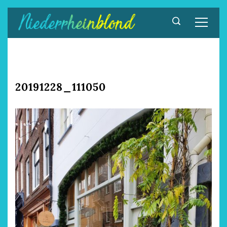
Zum
Inhalt
springen
20191228_111050