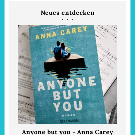
Neues entdecken
Anyone but you - Anna Carey
Die