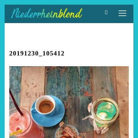
Zum
Inhalt
springen
20191230_105412