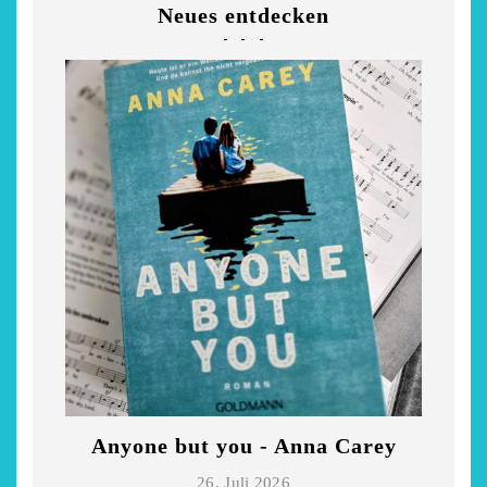
Neues entdecken
Anyone but you - Anna Carey
Di
chönsten Hofcafés am
Restsommer - Kea
26. Juli 2026