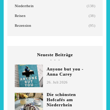
Niederrhein
Garnier
Niederrhein
(138)
2. Mai 2026
5. April 2026
Reisen
(38)
Rezension
(95)
Neueste Beiträge
Anyone but you -
Anna Carey
26. Juli 2026
Die schönsten
Hofcafés am
Niederrhein