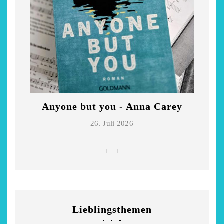
Anyone but you - Anna Carey
Di
26. Juli 2026
Lieblingsthemen
chönsten Hofcafés am
Restsommer - Kea