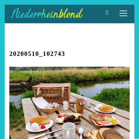
Zum
Inhalt
springen
20200510_102743