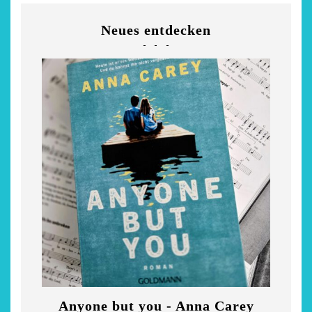
Neues entdecken
Anyone but you - Anna Carey
Di
chönsten Hofcafés am
Restsommer - Kea