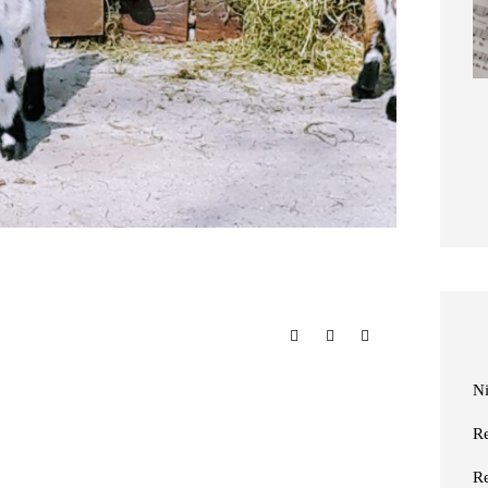
im Landhaus
Niederrhein-Buch:
ckmann
Eisvogelträume
März 2026
11. März 2026
N
R
R