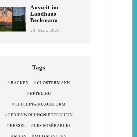
Niederrhein
Garnier
Auszeit im
Landhaus
2. Mai 2026
5. April 2026
Beckmann
28. März 2026
Tags
#
BACKEN
#
CLOSTERMANN
#
EFTELING
#
EFTELINGINBACKFORM
#
FERIENWOHUNGNIEDERRHEIN
#
KESSEL
#
LES MISÉRABLES
#
MAAS
#
MUD MASTERS