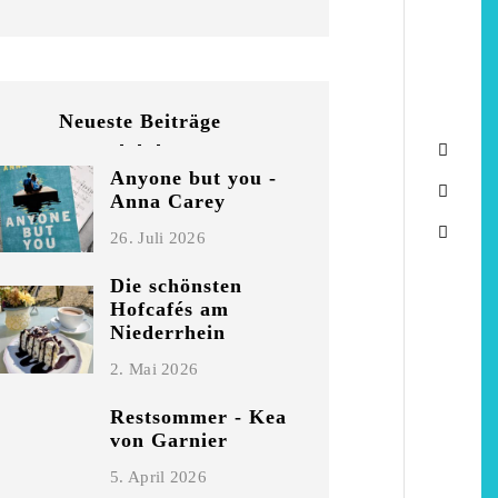
Neueste Beiträge
Anyone but you -
Anna Carey
26. Juli 2026
Die schönsten
Hofcafés am
Niederrhein
2. Mai 2026
Restsommer - Kea
von Garnier
5. April 2026
chönsten Hofcafés am
Restsommer - Kea v