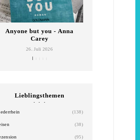
Anyone but you - Anna
Die schönsten Ho
Carey
Niederrhe
26. Juli 2026
2. Mai 2026
Lieblingsthemen
iederrhein
(138)
eisen
(38)
ezension
(95)