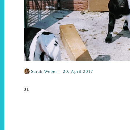
Restsommer - Kea von
Auszeit 
Garnier
Be
5. April 2026
28. 
Sarah Weber
20. April 2017
0