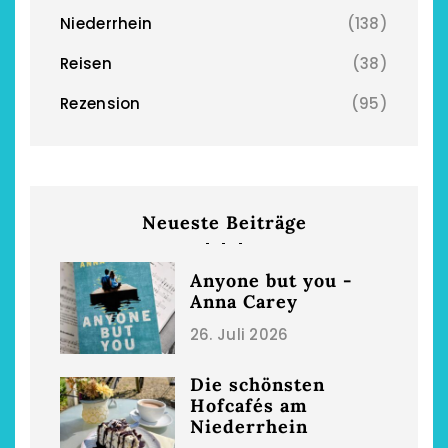
Niederrhein
(138)
Reisen
(38)
chönsten Hofcafés am
Restsommer - Kea
Rezension
(95)
Niederrhein
Garnier
2. Mai 2026
5. April 2026
Neueste Beiträge
Anyone but you -
Anna Carey
26. Juli 2026
Die schönsten
Hofcafés am
Niederrhein