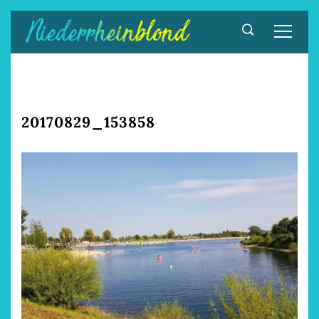
Zum
Inhalt
springen
20170829_153858