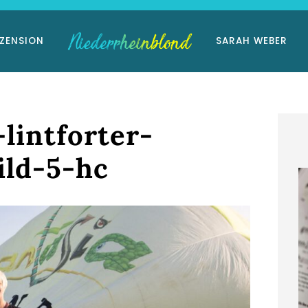
ZENSION
SARAH WEBER
lintforter-
ild-5-hc
Niederrhein-Buch:
Eisvogelträume
11. März 2026