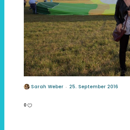
Restsommer - Kea von
Auszeit 
Garnier
Be
5. April 2026
28. 
Sarah Weber
25. September 2016
0