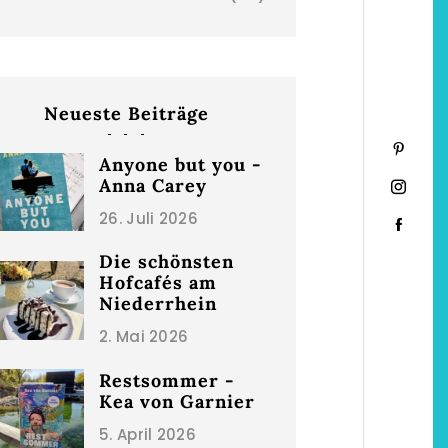
hönsten Hofcafés am
Niederrhein
Neueste Beiträge
2. Mai 2026
Anyone but you -
Anna Carey
26. Juli 2026
Die schönsten
Hofcafés am
Niederrhein
2. Mai 2026
Restsommer - Kea v
Restsommer -
Garnier
Kea von Garnier
5. April 2026
5. April 2026