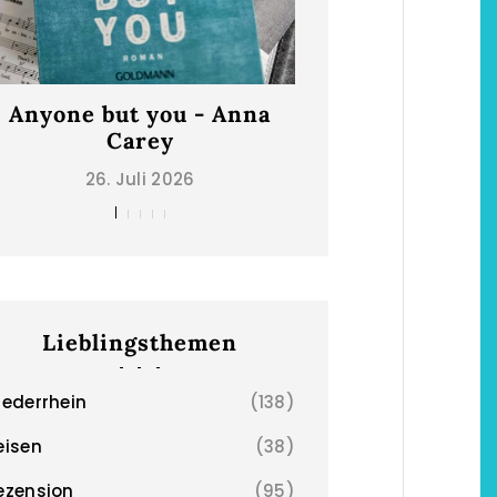
Anyone but you - Anna
Carey
26. Juli 2026
Lieblingsthemen
iederrhein
(138)
eisen
(38)
ezension
(95)