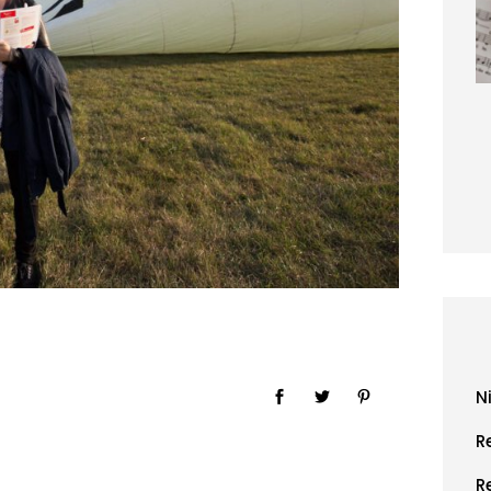
im Landhaus
ckmann
März 2026
N
R
R