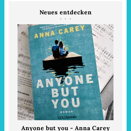
Neues entdecken
Die
chönsten Hofcafés am
Niederrhein
2. Mai 2026
Anyone but you - Anna Carey