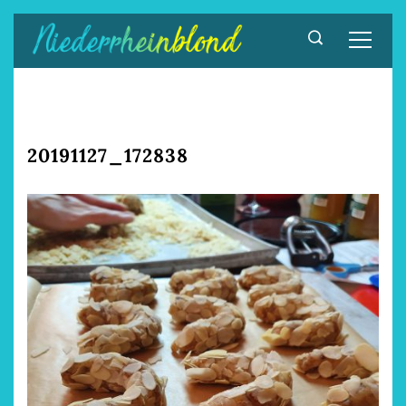
Zum
Inhalt
springen
20191127_172838