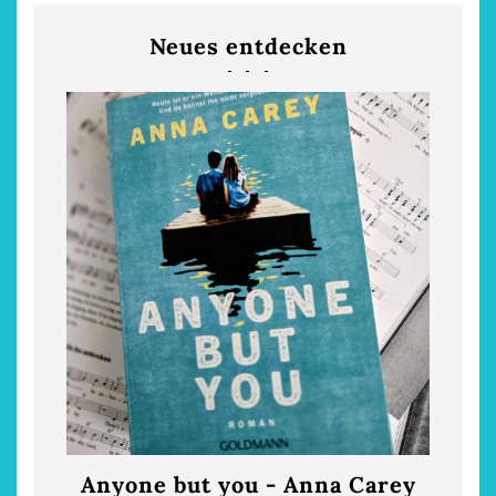
Neues entdecken
Anyone but you - Anna Carey
Die