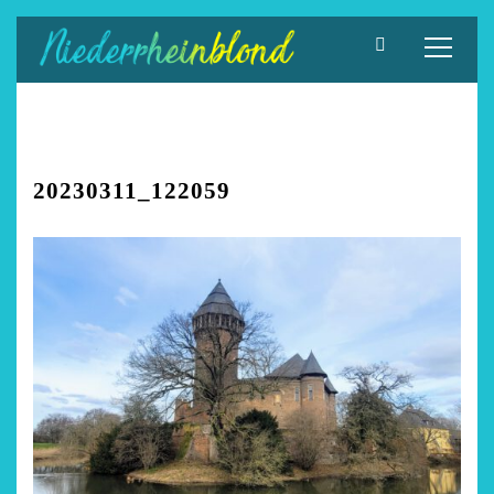
Zum
Inhalt
springen
20230311_122059