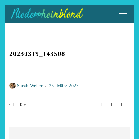
Zum
Inhalt
springen
20230319_143508
Sarah Weber
25. März 2023
0
0