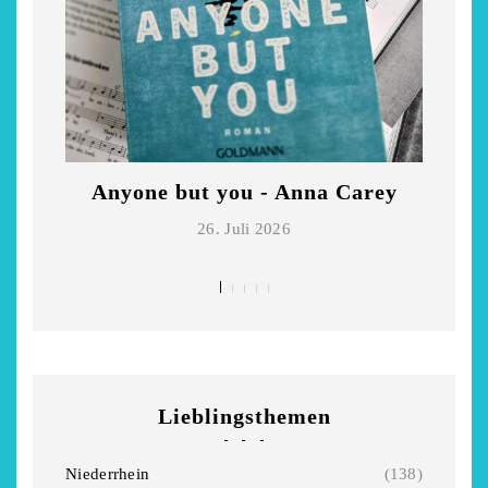
Niederrhein
Garnier
2. Mai 2026
5. April 2026
Anyone but you - Anna Carey
Di
26. Juli 2026
Lieblingsthemen
Niederrhein
(138)