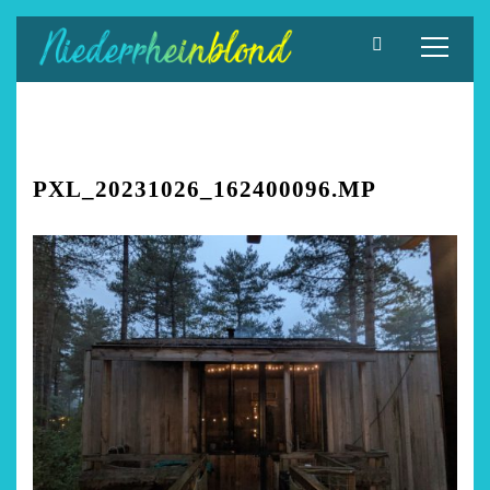
Zum
Inhalt
springen
PXL_20231026_162400096.MP