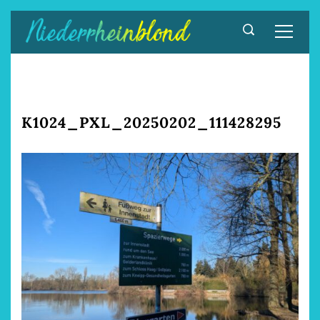
Zum
Inhalt
springen
K1024_PXL_20250202_111428295