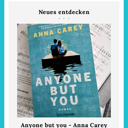
Neues entdecken
Anyone but you - Anna Carey
Die