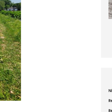
N
R
R