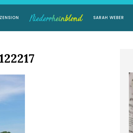
ZENSION
SARAH WEBER
122217
im Landhaus
Niederrhein-Buch:
ckmann
Eisvogelträume
März 2026
11. März 2026