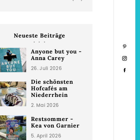
Neueste Beiträge
Anyone but you -
Anna Carey
26. Juli 2026
hönsten Hofcafés am
Restsommer - Kea v
Die schönsten
Hofcafés am
Niederrhein
Garnier
Niederrhein
2. Mai 2026
5. April 2026
2. Mai 2026
Restsommer -
Kea von Garnier
5. April 2026