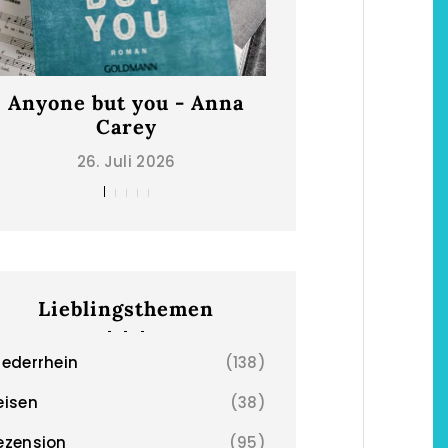
Anyone but you - Anna
Carey
26. Juli 2026
Lieblingsthemen
iederrhein
(138)
eisen
(38)
ezension
(95)