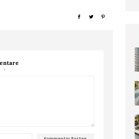
ntare
Die sc