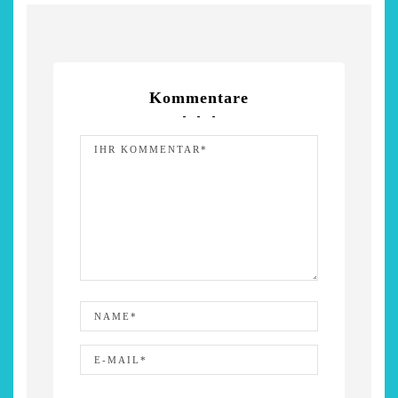
Kommentare
chönsten Hofcafés am
Restsommer - Kea