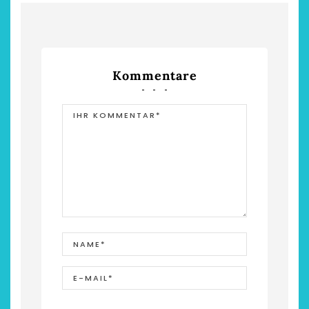
Kommentare
chönsten Hofcafés am
Restsommer - Kea
Niederrhein
Garnier
2. Mai 2026
5. April 2026