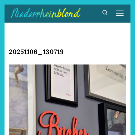
Zum
Inhalt
springen
20251106_130719