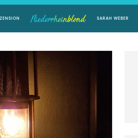
ZENSION
SARAH WEBER
im Landhaus
Niederrhein-Buch:
ckmann
Eisvogelträume
März 2026
11. März 2026