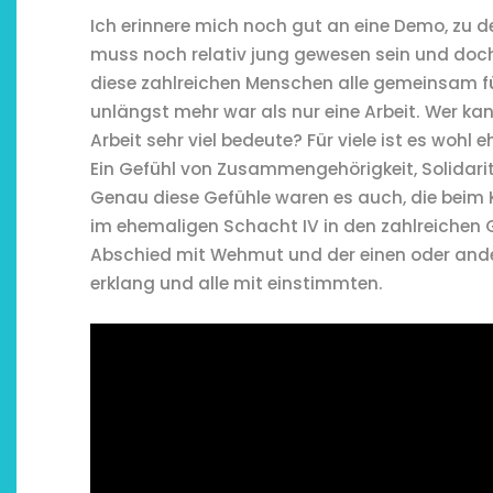
Ich erinnere mich noch gut an eine Demo, zu
muss noch relativ jung gewesen sein und doch 
diese zahlreichen Menschen alle gemeinsam für
unlängst mehr war als nur eine Arbeit. Wer k
Arbeit sehr viel bedeute? Für viele ist es wohl
Ein Gefühl von Zusammengehörigkeit, Solidarit
Genau diese Gefühle waren es auch, die beim
im ehemaligen Schacht IV in den zahlreichen 
Abschied mit Wehmut und der einen oder ander
erklang und alle mit einstimmten.