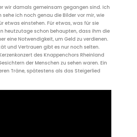
 der wir damals gemeinsam gegangen sind. Ich
sehe ich noch genau die Bilder vor mir, wie
 etwas einstehen. Für etwas, was für sie
ann heutzutage schon behaupten, dass ihm die
 eher eine Notwendigkeit, um Geld zu verdienen.
ät und Vertrauen gibt es nur noch selten.
 Kerzenkonzert des Knappenchors Rheinland
Gesichtern der Menschen zu sehen waren. Ein
en Träne, spätestens als das Steigerlied