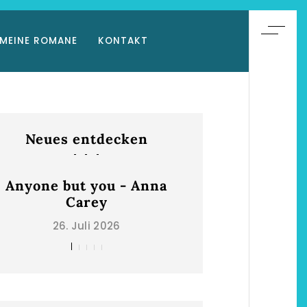
MEINE ROMANE
KONTAKT
Neues entdecken
Anyone but you - Anna
Die schönsten Ho
Carey
Niederrhe
26. Juli 2026
2. Mai 202