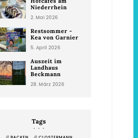
Hofcafés am
Niederrhein
2. Mai 2026
Restsommer -
Kea von Garnier
5. April 2026
Auszeit im
Landhaus
Beckmann
hönsten Hofcafés am
Restsommer - Kea v
28. März 2026
Niederrhein
Garnier
2. Mai 2026
5. April 2026
Tags
#
#
BACKEN
CLOSTERMANN