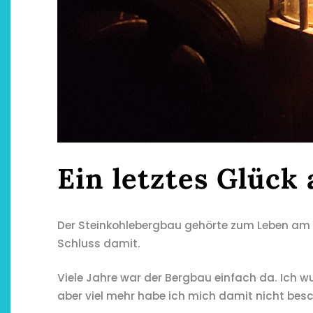
Ein letztes Glück 
Der Steinkohlebergbau gehörte zum Leben am N
Schluss damit.
Viele Jahre war der Bergbau einfach da. Ich w
aber viel mehr habe ich mich damit nicht besc