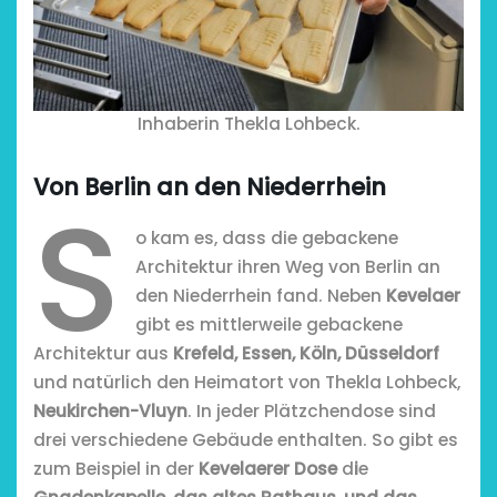
chönsten Hofcafés am
Inhaberin Thekla Lohbeck.
Niederrhein
2. Mai 2026
Von Berlin an den Niederrhein
S
o kam es, dass die gebackene
Architektur ihren Weg von Berlin an
den Niederrhein fand. Neben
Kevelaer
gibt es mittlerweile gebackene
Architektur aus
Krefeld, Essen, Köln, Düsseldorf
und natürlich den Heimatort von Thekla Lohbeck,
Neukirchen-Vluyn
. In jeder Plätzchendose sind
drei verschiedene Gebäude enthalten. So gibt es
zum Beispiel in der
Kevelaerer Dose
d
i
e