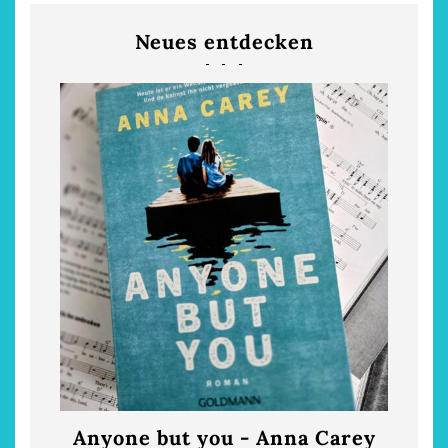
Neues entdecken
Anyone but you - Anna Carey
Die