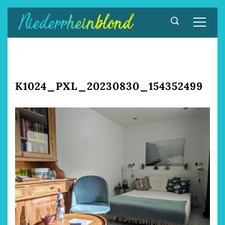
Zum
Inhalt
springen
K1024_PXL_20230830_154352499