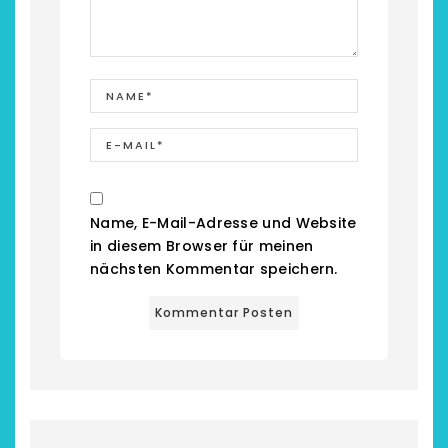
Name, E-Mail-Adresse und Website
chönsten Hofcafés am
Restsommer - Kea
in diesem Browser für meinen
Niederrhein
Garnier
nächsten Kommentar speichern.
2. Mai 2026
5. April 2026