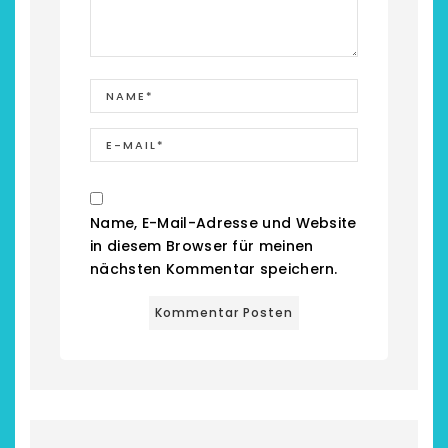
Name, E-Mail-Adresse und Website
chönsten Hofcafés am
Restsommer - Kea
in diesem Browser für meinen
Niederrhein
Garnier
nächsten Kommentar speichern.
2. Mai 2026
5. April 2026