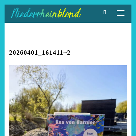
Zum
Inhalt
springen
20260401_161411~2