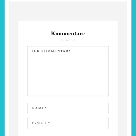
Kommentare
chönsten Hofcafés am
Restsommer - Kea