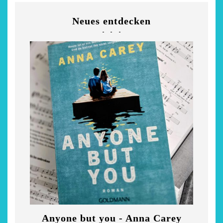
Neues entdecken
chönsten Hofcafés am
Niederrhein
2. Mai 2026
Anyone but you - Anna Carey
Di