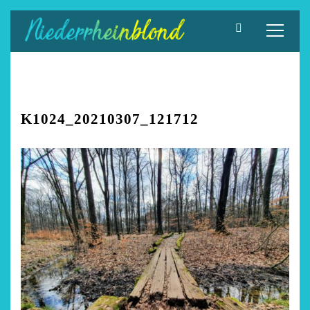
Zum
Inhalt
springen
K1024_20210307_121712