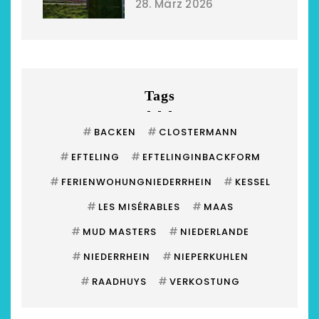
28. März 2026
Tags
#
#
BACKEN
CLOSTERMANN
#
#
EFTELING
EFTELINGINBACKFORM
#
#
FERIENWOHUNGNIEDERRHEIN
KESSEL
#
#
LES MISÉRABLES
MAAS
#
#
MUD MASTERS
NIEDERLANDE
#
#
NIEDERRHEIN
NIEPERKUHLEN
#
#
RAADHUYS
VERKOSTUNG