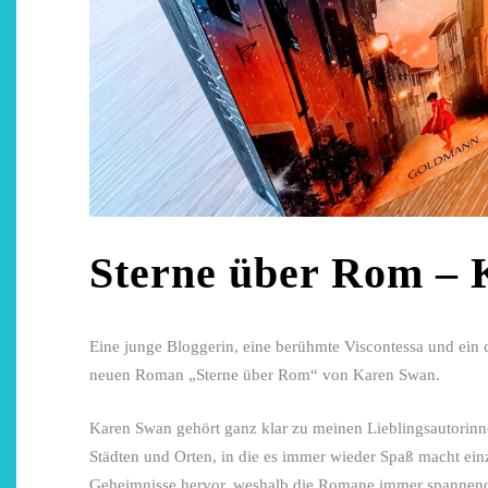
Sterne über Rom –
Eine junge Bloggerin, eine berühmte Viscontessa und ein 
neuen Roman „Sterne über Rom“ von Karen Swan.
Karen Swan gehört ganz klar zu meinen Lieblingsautorinn
Städten und Orten, in die es immer wieder Spaß macht ei
Geheimnisse hervor, weshalb die Romane immer spannend b