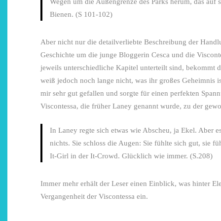
Wegen um die Außengrenze des Parks herum, das auf 
Bienen. (S 101-102)
Aber nicht nur die detailverliebte Beschreibung der Handl
Geschichte um die junge Bloggerin Cesca und die Visconte
jeweils unterschiedliche Kapitel unterteilt sind, bekommt
weiß jedoch noch lange nicht, was ihr großes Geheimnis i
mir sehr gut gefallen und sorgte für einen perfekten Span
Viscontessa, die früher Laney genannt wurde, zu der geworde
In Laney regte sich etwas wie Abscheu, ja Ekel. Aber es 
nichts. Sie schloss die Augen: Sie fühlte sich gut, sie f
It-Girl in der It-Crowd. Glücklich wie immer. (S.208)
Immer mehr erhält der Leser einen Einblick, was hinter Ele
Vergangenheit der Viscontessa ein.