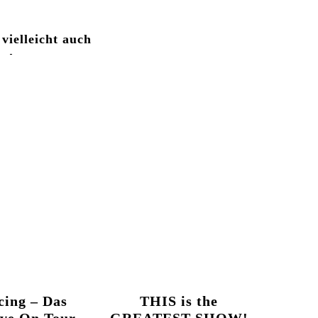
 vielleicht auch
cing – Das
THIS is the