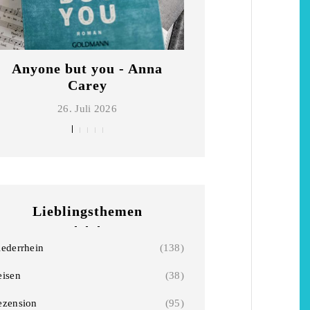
Anyone but you - Anna
Die schönsten Ho
Carey
Niederrhe
26. Juli 2026
2. Mai 2026
Lieblingsthemen
iederrhein
(138)
eisen
(38)
ezension
(95)