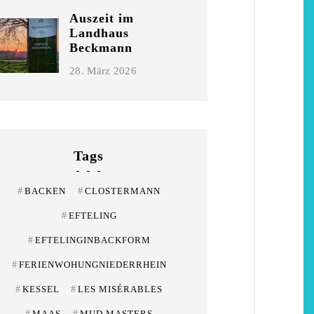
Niederrhein
Auszeit im
Landhaus
2. Mai 2026
Beckmann
28. März 2026
Tags
#
BACKEN
#
CLOSTERMANN
#
EFTELING
#
EFTELINGINBACKFORM
#
FERIENWOHUNGNIEDERRHEIN
#
KESSEL
#
LES MISÉRABLES
#
MAAS
#
MUD MASTERS