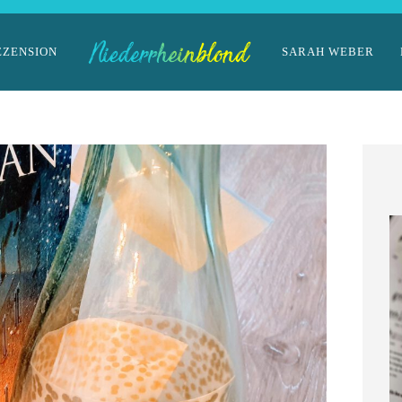
EZENSION
SARAH WEBER
im Landhaus
Niederrhein-Buch:
ckmann
Eisvogelträume
März 2026
11. März 2026