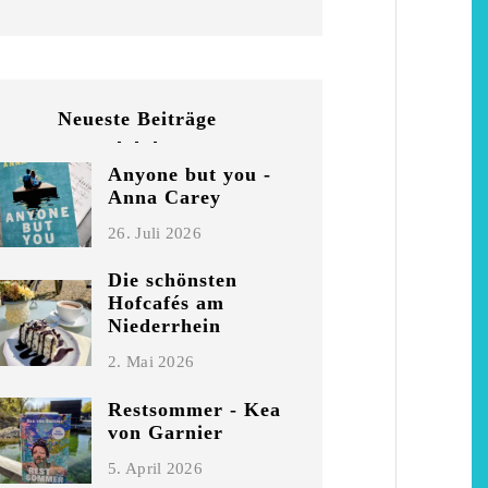
Neueste Beiträge
Anyone but you -
Restsommer - Kea v
Anna Carey
Garnier
26. Juli 2026
5. April 2026
Die schönsten
Hofcafés am
Niederrhein
2. Mai 2026
Restsommer - Kea
von Garnier
5. April 2026
chönsten Hofcafés am