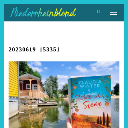
Zum
Inhalt
springen
20230619_153351