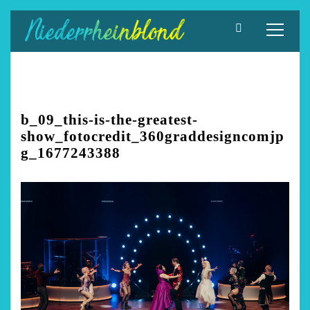
Zum
Inhalt
springen
b_09_this-is-the-greatest-
show_fotocredit_360graddesigncomjp
g_1677243388