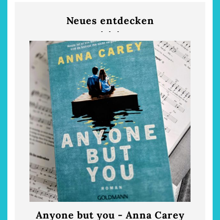
Neues entdecken
Anyone but you - Anna Carey
Die