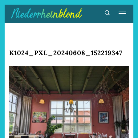
Zum
Inhalt
springen
K1024_PXL_20240608_152219347