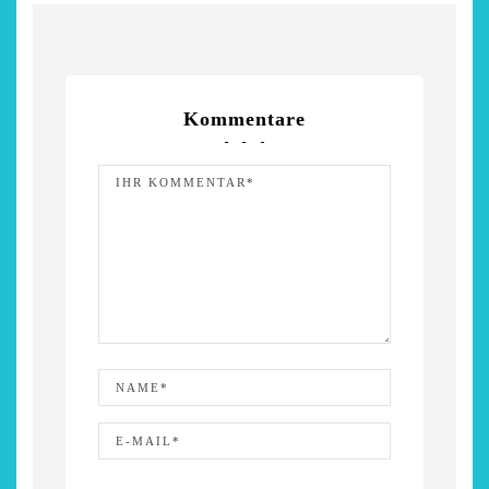
Kommentare
chönsten Hofcafés am
Restsommer - Kea