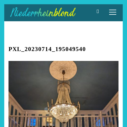
Zum
Inhalt
springen
PXL_20230714_195049540